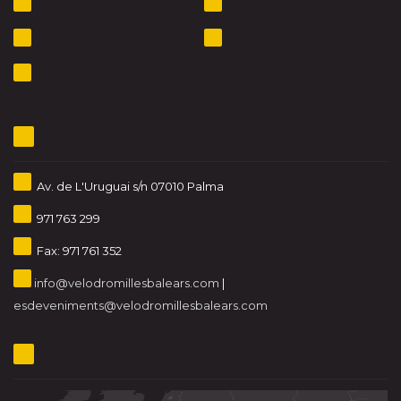
Av. de L'Uruguai s/n 07010 Palma
971 763 299
Fax: 971 761 352
info@velodromillesbalears.com
|
esdeveniments@velodromillesbalears.com