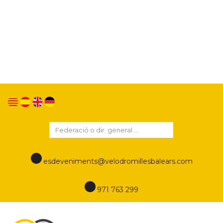
Utilitzem cookies pròpies i de tercers per millorar
els nostres serveis i mostrar publicitat relacionada
amb les seves preferències mitjançant l'anàlisi dels
seus hàbits de navegació. Si continua navegant,
considerem que accepta el seu ús. Podeu canviar
la configuració o obtenir més informació en aquest
enllaç
Política de cookies
esdeveniments@velodromillesbalears.com
971 763 299