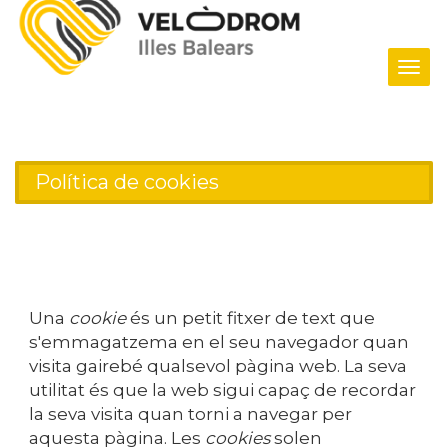
Tog
navi
Política de cookies
Una
cookie
és un petit fitxer de text que
s'emmagatzema en el seu navegador quan
visita gairebé qualsevol pàgina web. La seva
utilitat és que la web sigui capaç de recordar
la seva visita quan torni a navegar per
aquesta pàgina. Les
cookies
solen