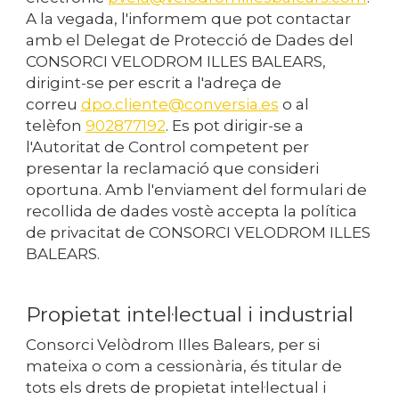
A la vegada, l'informem que pot contactar
amb el Delegat de Protecció de Dades del
CONSORCI VELODROM ILLES BALEARS,
dirigint-se per escrit a l'adreça de
correu
dpo.cliente@conversia.es
o al
telèfon
902877192
. Es pot dirigir-se a
l'Autoritat de Control competent per
presentar la reclamació que consideri
oportuna. Amb l'enviament del formulari de
recollida de dades vostè accepta la política
de privacitat de CONSORCI VELODROM ILLES
BALEARS.
Propietat intel·lectual i industrial
Consorci Velòdrom Illes Balears
,
per si
mateixa o com a cessionària, és titular de
tots els drets de propietat intel·lectual i