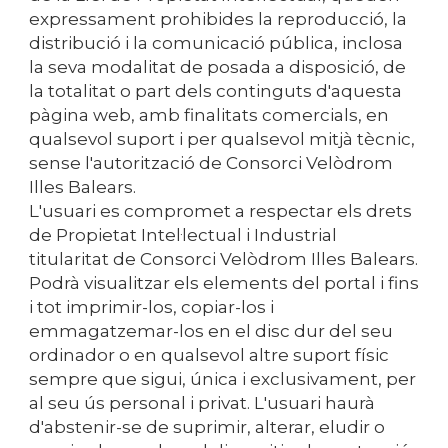
expressament prohibides la reproducció, la
distribució i la comunicació pública, inclosa
la seva modalitat de posada a disposició, de
la totalitat o part dels continguts d'aquesta
pàgina web, amb finalitats comercials, en
qualsevol suport i per qualsevol mitjà tècnic,
sense l'autorització de
Consorci Velòdrom
Illes Balears
.
L'usuari es compromet a respectar els drets
de Propietat Intel·lectual i Industrial
titularitat de
Consorci Velòdrom Illes Balears
.
Podrà visualitzar els elements del portal i fins
i tot imprimir-los, copiar-los i
emmagatzemar-los en el disc dur del seu
ordinador o en qualsevol altre suport físic
sempre que sigui, única i exclusivament, per
al seu ús personal i privat. L'usuari haurà
d'abstenir-se de suprimir, alterar, eludir o