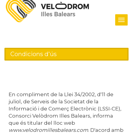
Tog
navi
Condicions d'ús
En compliment de la Llei 34/2002, d'11 de
juliol, de Serveis de la Societat de la
Informació i de Comerç Electrònic (LSSI-CE),
Consorci Velòdrom Illes Balears
, informa
que és titular del lloc web
www.velodromillesbalears.com
. D'acord amb