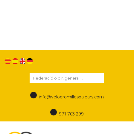
Utilizamos cookies propias y de terceros para
mejorar nuestros servicios y mostrarle publicidad
relacionada con sus preferencias mediante el
análisis de sus hábitos de navegación. Si continua
navegando, consideramos que acepta su uso.
Puede cambiar la configuración u obtener más
información en este enlace
Política de Privacidad
info@velodromillesbalears.com
971 763 299