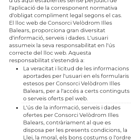
d'ús aquí establertes sense perjudici de
l'aplicació de la corresponent normativa
d'obligat compliment legal segons el cas.
El lloc web de
Consorci Velòdrom Illes
Balears
, proporciona gran diversitat
d'informació, serveis i dades. L'usuari
assumeix la seva responsabilitat en l'ús
correcte del lloc web. Aquesta
responsabilitat s'estendrà a:
La veracitat i licitud de les informacions
aportades per l'usuari en els formularis
estesos per
Consorci Velòdrom Illes
Balears
, per a l'accés a certs continguts
o serveis oferts pel web.
L'ús de la informació, serveis i dades
ofertes per
Consorci Velòdrom Illes
Balears
, contràriament al que es
disposa per les presents condicions, la
Llei, la moral, els bons costums o l'ordre