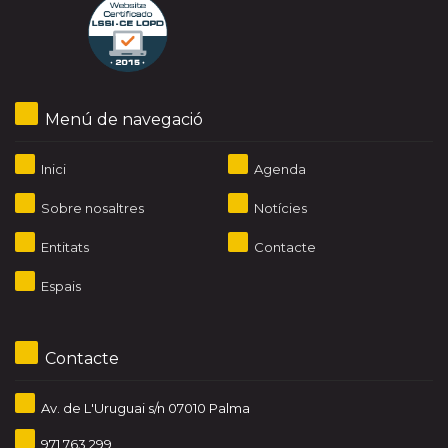
Menú de navegació
Inici
Agenda
Sobre nosaltres
Notícies
Entitats
Contacte
Espais
Contacte
Av. de L'Uruguai s/n 07010 Palma
971 763 299