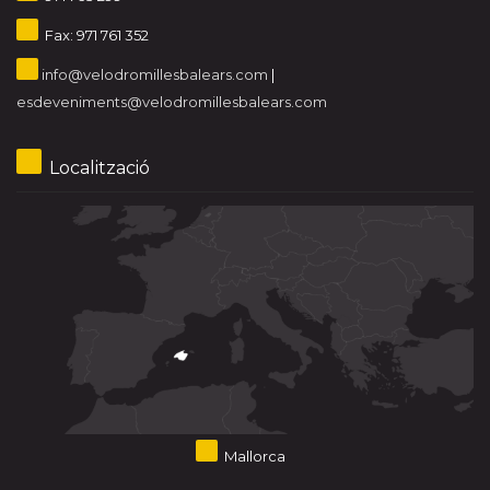
Fax: 971 761 352
info@velodromillesbalears.com
|
esdeveniments@velodromillesbalears.com
Localització
Mallorca