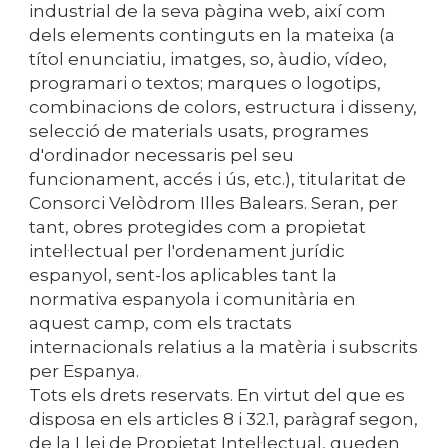
industrial de la seva pàgina web, així com
dels elements continguts en la mateixa (a
títol enunciatiu, imatges, so, àudio, vídeo,
programari o textos; marques o logotips,
combinacions de colors, estructura i disseny,
selecció de materials usats, programes
d'ordinador necessaris pel seu
funcionament, accés i ús, etc.), titularitat de
Consorci Velòdrom Illes Balears
. Seran, per
tant, obres protegides com a propietat
intel·lectual per l'ordenament jurídic
espanyol, sent-los aplicables tant la
normativa espanyola i comunitària en
aquest camp, com els tractats
internacionals relatius a la matèria i subscrits
per Espanya.
Tots els drets reservats. En virtut del que es
disposa en els articles 8 i 32.1, paràgraf segon,
de la Llei de Propietat Intel·lectual, queden