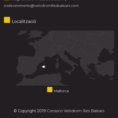
esdeveniments@velodromillesbalears.com
Localització
Mallorca
© Copyright 2019
Consorci Velòdrom Illes Balears