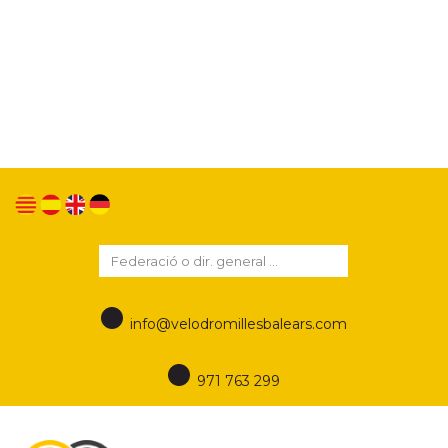
Utilizamos cookies propias y de terceros para
mejorar nuestros servicios y mostrarle publicidad
relacionada con sus preferencias mediante el
análisis de sus hábitos de navegación. Si continua
navegando, consideramos que acepta su uso.
Puede cambiar la configuración u obtener más
información en este enlace
Política de Privacidad
info@velodromillesbalears.com
971 763 299