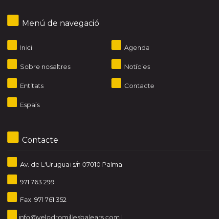
Menú de navegació
Inici
Agenda
Sobre nosaltres
Notícies
Entitats
Contacte
Espais
Contacte
Av. de L'Uruguai s/n 07010 Palma
971 763 299
Fax: 971 761 352
info@velodromillesbalears.com
|