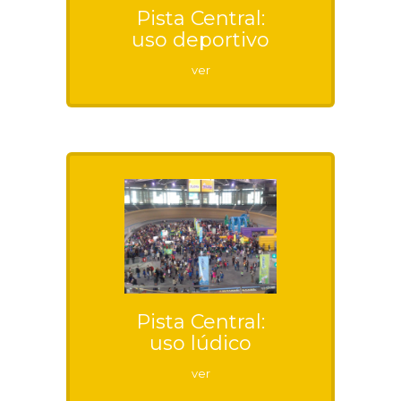
Pista Central:
uso deportivo
ver
Pista Central:
uso lúdico
ver