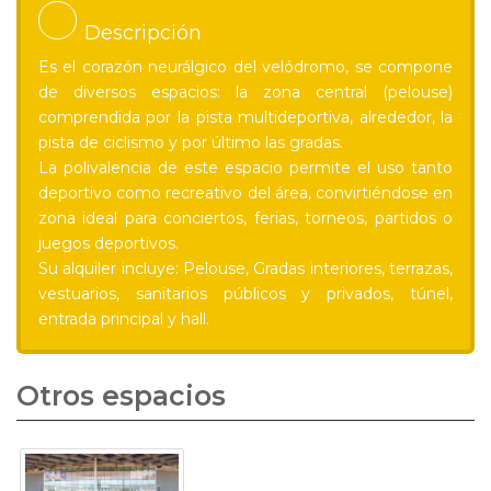
Descripción
Es el corazón neurálgico del velódromo, se compone
de diversos espacios: la zona central (pelouse)
comprendida por la pista multideportiva, alrededor, la
pista de ciclismo y por último las gradas.
La polivalencia de este espacio permite el uso tanto
deportivo como recreativo del área, convirtiéndose en
zona ideal para conciertos, ferias, torneos, partidos o
juegos deportivos.
Su alquiler incluye: Pelouse, Gradas interiores, terrazas,
vestuarios, sanitarios públicos y privados, túnel,
entrada principal y hall.
Otros espacios