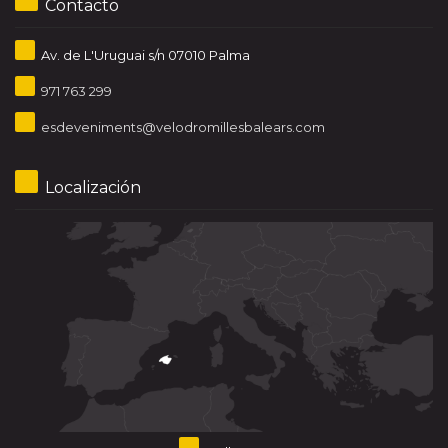
Contacto
Av. de L'Uruguai s/n 07010 Palma
971 763 299
esdeveniments@velodromillesbalears.com
Localización