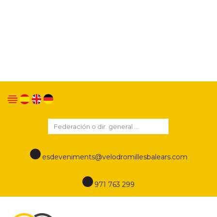
Utilizamos cookies propias y de terceros para
mejorar nuestros servicios y mostrarle publicidad
relacionada con sus preferencias mediante el
análisis de sus hábitos de navegación. Si continua
navegando, consideramos que acepta su uso.
Puede cambiar la configuración u obtener más
información en este enlace
Política de cookies
esdeveniments@velodromillesbalears.com
971 763 299