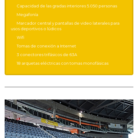
Capacidad de las gradas interiores 5.050 personas
Megafonía
Marcador central y pantallas de video laterales para
usos deportivos o lúdicos
Wifi
Tomas de conexión a Internet
3 conectores trifásicos de 63A
18 arquetas eléctricas con tomas monofásicas