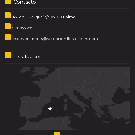
Contacto
Av. de L'Uruguai s/n 07010 Palma
971 763 299
esdeveniments@velodromillesbalears.com
Localización