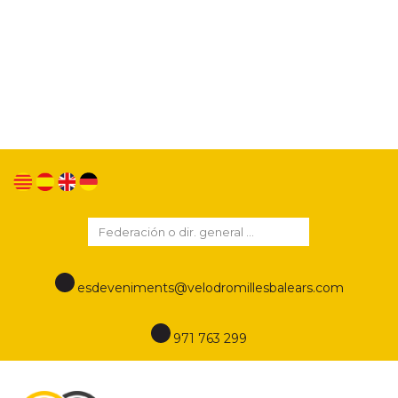
Utilizamos cookies propias y de terceros para
mejorar nuestros servicios y mostrarle publicidad
relacionada con sus preferencias mediante el
análisis de sus hábitos de navegación. Si continua
navegando, consideramos que acepta su uso.
Puede cambiar la configuración u obtener más
información en este enlace
Política de cookies
esdeveniments@velodromillesbalears.com
971 763 299