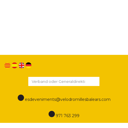
Wir verwenden eigene Cookies und Cookies von
Drittanbietern, um unsere Dienste zu verbessern
und Ihnen durch Analyse Ihrer Surfgewohnheiten
Werbung in Bezug auf Ihre Vorlieben anzuzeigen.
Wenn Sie weiter surfen, stimmen Sie der
Verwendung zu. Sie können die Einstellungen
ändern oder weitere Informationen unter diesem
Link erhalten
Cookies Politik
esdeveniments@velodromillesbalears.com
971 763 299