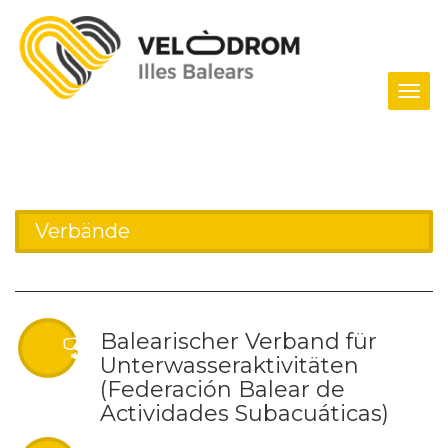
Tog
navi
Verbände
Balearischer Verband für
Unterwasseraktivitäten
(Federación Balear de
Actividades Subacuáticas)