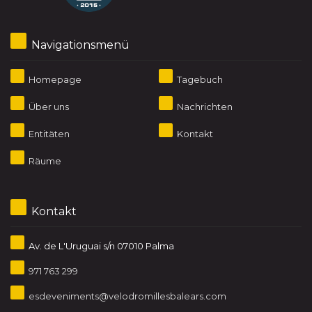
Navigationsmenü
Homepage
Tagebuch
Über uns
Nachrichten
Entitäten
Kontakt
Räume
Kontakt
Av. de L'Uruguai s/n 07010 Palma
971 763 299
esdeveniments@velodromillesbalears.com