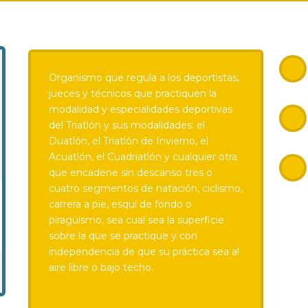
Organismo que regula a los deportistas,
jueces y técnicos que practiquen la
modalidad y especialidades deportivas
del Triatlón y sus modalidades: el
Duatlón, el Triatlón de Invierno, el
Acuatlón, el Cuadriatlón y cualquier otra
que encadene sin descanso tres o
cuatro segmentos de natación, ciclismo,
carrera a pie, esquí de fondo o
piragüismo, sea cual sea la superficie
sobre la que se practique y con
independencia de que su práctica sea al
aire libre o bajo techo.