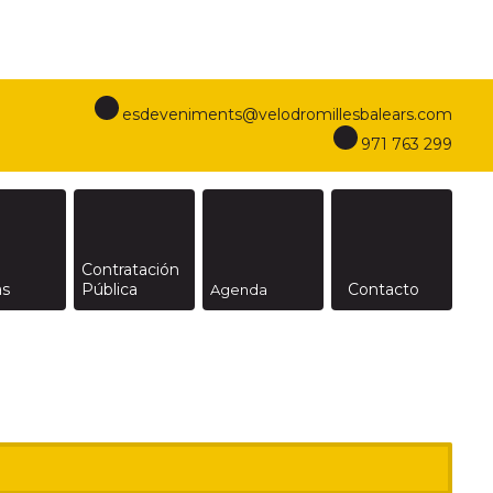
nada con sus preferencias mediante el análisis de
 configuración u obtener más información en este
esdeveniments@velodromillesbalears.com
971 763 299
Contratación
as
Pública
Contacto
Agenda
Inicio
/ Federaciones
/ Federación Balear de Vela