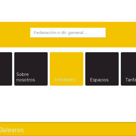
ar nuestros servicios y mostrarle publicidad relacio
 consideramos que acepta su uso. Puede cambiar la
Sobre
nosotros
Entidades
Espacios
Tarif
 Baleares