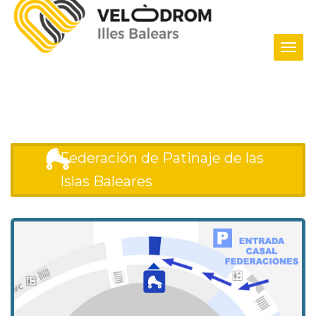
Tog
navi
Inicio
/ Federaciones
/ Federación de Patinaje de las Islas Baleares
Federación de Patinaje de las
Islas Baleares