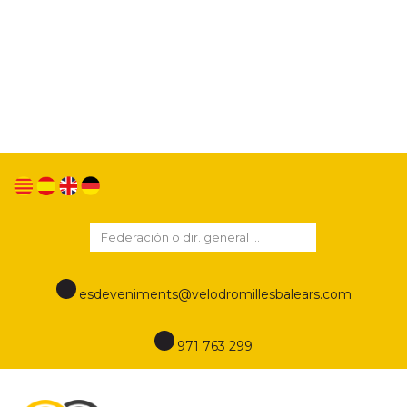
Utilizamos cookies propias y de terceros para
mejorar nuestros servicios y mostrarle publicidad
relacionada con sus preferencias mediante el
análisis de sus hábitos de navegación. Si continua
navegando, consideramos que acepta su uso.
Puede cambiar la configuración u obtener más
información en este enlace
Política de cookies
esdeveniments@velodromillesbalears.com
971 763 299