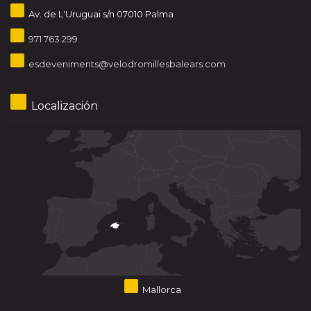
Av. de L'Uruguai s/n 07010 Palma
971 763 299
esdeveniments@velodromillesbalears.com
Localización
Mallorca