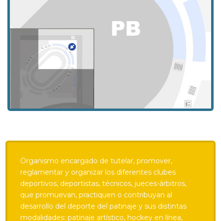
Organismo encargado de tutelar, promover,
reglamentar y organizar los diferentes clubes
deportivos, deportistas, técnicos, jueces-árbitros,
que promuevan, practiquen o contribuyan al
desarrollo del deporte del patinaje y sus distintas
modalidades: patinaje artístico, hockey en línea,