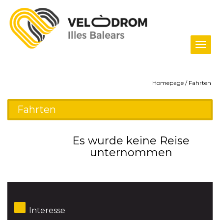
Tog
navi
Homepage
/ Fahrten
Fahrten
Es wurde keine Reise
unternommen
Interesse