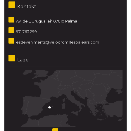
Kontakt
Av. de L'Uruguai s/n 07010 Palma
971 763 299
esdeveniments@velodromillesbalears.com
Lage