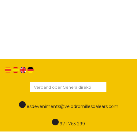
Wir verwenden eigene Cookies und Cookies von
Drittanbietern, um unsere Dienste zu verbessern
und Ihnen durch Analyse Ihrer Surfgewohnheiten
Werbung in Bezug auf Ihre Vorlieben anzuzeigen.
Wenn Sie weiter surfen, stimmen Sie der
Verwendung zu. Sie können die Einstellungen
ändern oder weitere Informationen unter diesem
Link erhalten
Cookies Politik
esdeveniments@velodromillesbalears.com
971 763 299